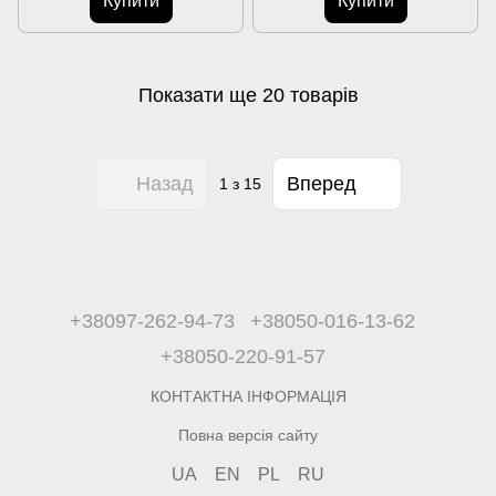
Купити
Купити
Показати ще 20 товарів
Назад
Вперед
1
з 15
+38097-262-94-73
+38050-016-13-62
+38050-220-91-57
КОНТАКТНА ІНФОРМАЦІЯ
Повна версія сайту
UA
EN
PL
RU