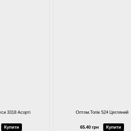
уси 3318 Асорті
Оптом.Топік 524 Цегляний
Купити
65.40 грн
Купити