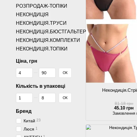
РОЗПРОДАЖ-ТОПІКИ
НЕКОНДИЦІЯ
НЕКОНДИЦІЯ.ТРУСИ
НЕКОНДИЦіЯ.БЮСТГАЛЬТЕРИ
НЕКОНДИЦІЯ.КОМПЛЕКТИ
НЕКОНДИЦІЯ.ТОПІКИ
Ціна, грн
Від Ціна, грн
До Ціна, грн
ОК
Кількість в упаковці
Некондиція.Стрі
Від Кількість в упаковці
До Кількість в упаковці
ОК
81.18 грн
45.10 грн
Бренд
Замовлення 
23
Китай
1
Люся
1