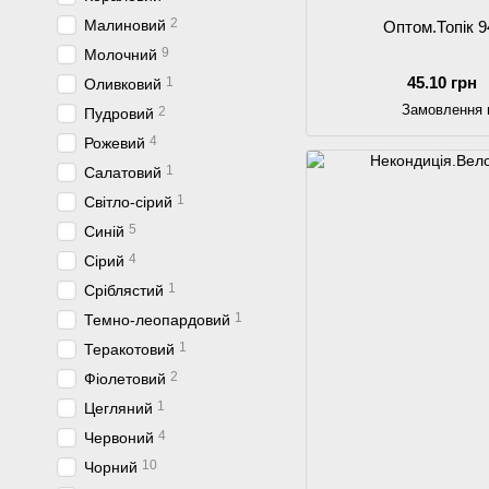
2
Малиновий
Оптом.Топік 9
9
Молочний
45.10 грн
1
Оливковий
Замовлення 
2
Пудровий
4
Рожевий
1
Салатовий
1
Світло-сірий
5
Синій
4
Сірий
1
Сріблястий
1
Темно-леопардовий
1
Теракотовий
2
Фіолетовий
1
Цегляний
4
Червоний
10
Чорний