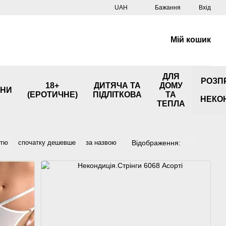
UAH
Бажання
Вхід
Мій кошик
ДЛЯ
РОЗП
18+
ДИТЯЧА ТА
ДОМУ
НИ
(ЕРОТИЧНЕ)
ПІДЛІТКОВА
ТА
НЕКО
ТЕПЛА
Відображення:
стю
спочатку дешевше
за назвою