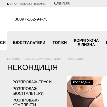
Перейти до основного контенту
UA
EN
PL
RU
МЕНЮ
КАТАЛОГ ТОВАРІВ
+38097-262-94-73
КОРИГУЮЧА
УСИ
БЮСТГАЛЬТЕРИ
ТОПІКИ
БІЛИЗНА
ГОЛОВНА
РОЗПРОДАЖ І НЕКОНДИЦІЯ
НЕКОНДИЦІЯ
НЕКОНДИЦІЯ
РОЗПРОДАЖ-ТРУСИ
РОЗПРОДАЖ
РОЗПРОДАЖ-
БЮСТГАЛЬТЕРИ
РОЗПРОДАЖ-
КОМПЛЕКТИ