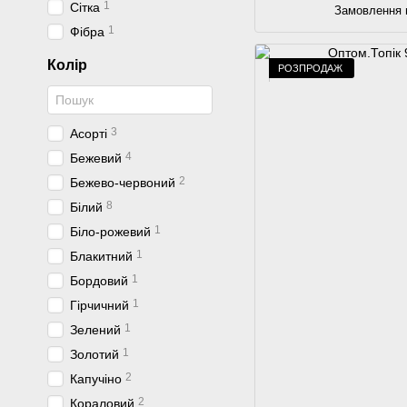
1
Сітка
Замовлення 
1
Фібра
Колір
РОЗПРОДАЖ
3
Аcорті
4
Бежевий
2
Бежево-червоний
8
Білий
1
Біло-рожевий
1
Блакитний
1
Бордовий
1
Гірчичний
1
Зелений
1
Золотий
2
Капучіно
2
Кораловий