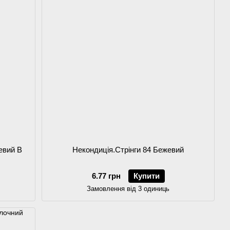
евий B
Некондиція.Стрінги 84 Бежевий
6.77 грн
Купити
Замовлення від 3 одиниць