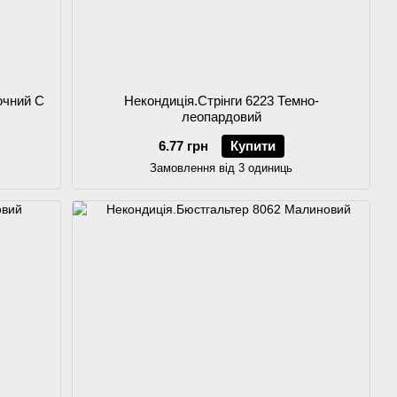
очний C
Некондиція.Стрінги 6223 Темно-
леопардовий
6.77 грн
Купити
Замовлення від 3 одиниць