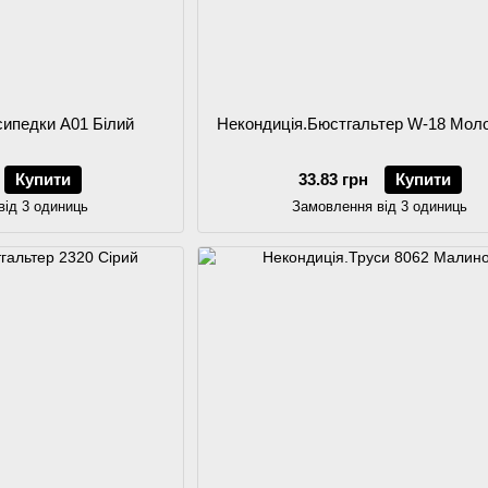
сипедки A01 Білий
Некондиція.Бюстгальтер W-18 Мол
Купити
33.83 грн
Купити
від 3 одиниць
Замовлення від 3 одиниць