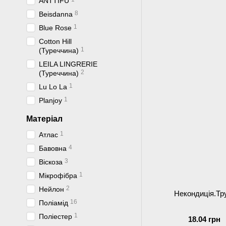
ANTTIFU
8
Beisdanna
1
Blue Rose
Cotton Hill
1
(Туреччина)
LEILA LINGRERIE
2
(Туреччина)
1
Lu Lo La
1
Planjoy
Матеріал
1
Атлас
4
Бавовна
3
Віскоза
1
Мікрофібра
2
Нейлон
Некондиція.Тр
16
Поліамід
1
Поліестер
18.04 грн