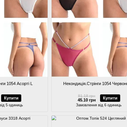
нги 1054 Асорті L
Некондиція.Стрінги 1054 Червон
81.18 грн
Купити
Купити
45.10 грн
від 5 одиниць
Замовлення від 6 одиниць