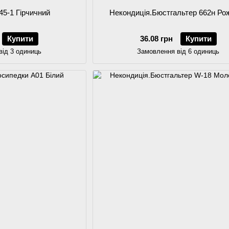
45-1 Гірчичний
Некондиція.Бюстгальтер 662н Ро
Купити
36.08 грн
Купити
від 3 одиниць
Замовлення від 6 одиниць