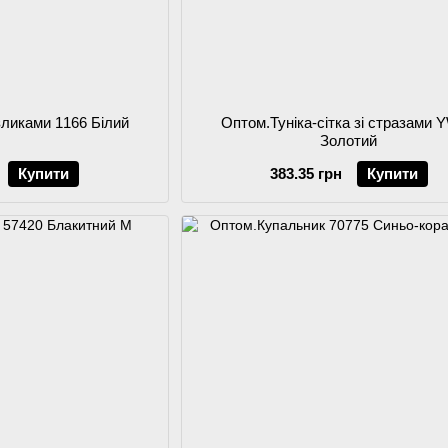
зликами 1166 Білий
Оптом.Туніка-сітка зі стразами 
Золотий
Купити
383.35 грн
Купити