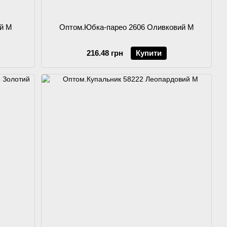
ий M
Оптом.Юбка-парео 2606 Оливковий M
216.48 грн
Купити