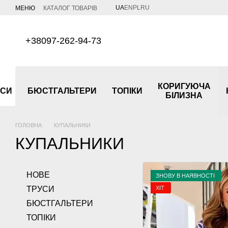
Перейти до основного контенту
UA
EN
PL
RU
МЕНЮ
КАТАЛОГ ТОВАРІВ
+38097-262-94-73
КОРИГУЮЧА
УСИ
БЮСТГАЛЬТЕРИ
ТОПІКИ
БІЛИЗНА
ГОЛОВНА
КУПАЛЬНИКИ
КУПАЛЬНИКИ
НОВЕ
ЗНОВУ В НАЯВНОСТІ
ХІТ
ТРУСИ
БЮСТГАЛЬТЕРИ
ТОПІКИ