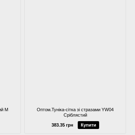
ий M
Оптом.Туніка-сітка зі стразами YW04
Сріблястий
383.35 грн
Купити