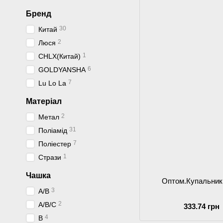
Бренд
30
Китай
2
Люся
1
CHLX(Китай)
6
GOLDYANSHA
7
Lu Lo La
Матеріал
2
Метал
31
Поліамід
7
Поліестер
1
Стрази
Чашка
Оптом.Купальник
3
A/B
2
A/B/C
333.74 грн
4
B