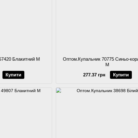
57420 Блакитний M
Оптом.Купальник 70775 Синьо-кор
M
Купити
277.37 грн
Купити