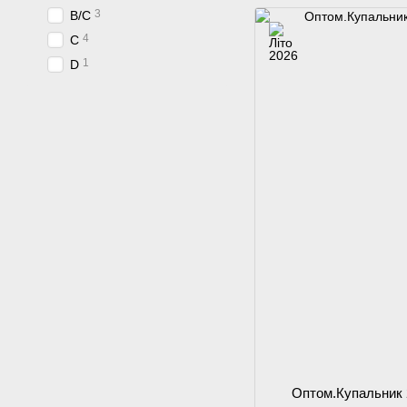
3
B/C
4
C
1
D
Оптом.Купальник