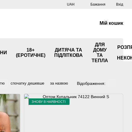
UAH
Бажання
Вхід
Мій кошик
ДЛЯ
РОЗП
18+
ДИТЯЧА ТА
ДОМУ
НИ
(ЕРОТИЧНЕ)
ПІДЛІТКОВА
ТА
НЕКО
ТЕПЛА
Відображення:
стю
спочатку дешевше
за назвою
ЗНОВУ В НАЯВНОСТІ