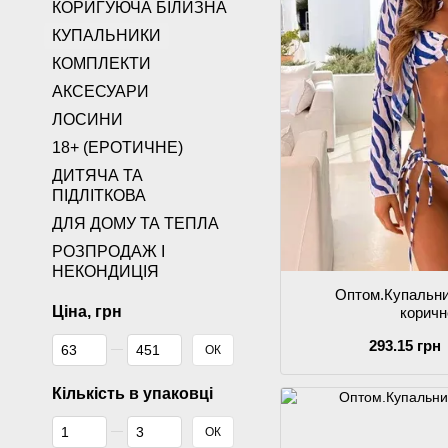
КОРИГУЮЧА БІЛИЗНА
КУПАЛЬНИКИ
КОМПЛЕКТИ
АКСЕСУАРИ
ЛОСИНИ
18+ (ЕРОТИЧНЕ)
ДИТЯЧА ТА
ПІДЛІТКОВА
ДЛЯ ДОМУ ТА ТЕПЛА
РОЗПРОДАЖ І
НЕКОНДИЦІЯ
Оптом.Купальни
Ціна, грн
корич
Від Ціна, грн
До Ціна, грн
293.15 грн
ОК
Кількість в упаковці
Від Кількість в упаковці
До Кількість в упаковці
ОК