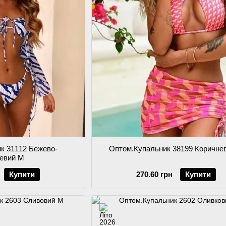
к 31112 Бежево-
Оптом.Купальник 38199 Коричне
невий M
Купити
270.60 грн
Купити