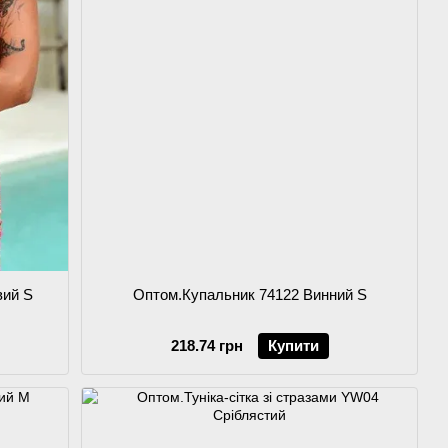
вий S
Оптом.Купальник 74122 Винний S
218.74 грн
Купити