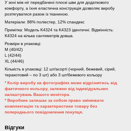
У зоні між ніг передбачені плоскі шви для додаткового
комфорту, а їхня еластична конструкція дозволяє виробу
розтягуватися разом із тканиною.
Матеріали: 88% поліестер, 12% спандекс
Примітка: Модель K4324 та K4323 ідентичні. Відмінність:
K4324 на кілька сантиметрів довша.
Розміри в упаковці:
M (40/42)
L (42/44)
XL (44/46)
Кількість в упаковці: 12 шт/асорті (чорний, бежевий, сірий,
теракотовий – по 3 шт) або 3 шт/бежевого кольору
* Колір виробу на фотографіях може відрізнятись від
фактичного кольору, залежно від індивідуальних
налаштувань Вашого монітора.
* Виробник залишає за собою право змінювати
комплектацію та характеристики товару без
попереднього повідомлення покупця.
Відгуки