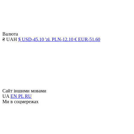
Валюта
₴ UAH
$ USD-45.10
'zł. PLN-12.10
€ EUR-51.60
Сайт іншими мовами
UA
EN
PL
RU
Ми в соцмережах