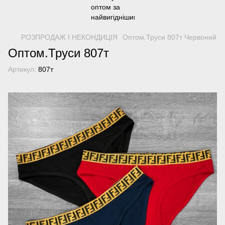
РОЗПРОДАЖ І НЕКОНДИЦІЯ
Оптом.Труси 807т Червоний
Оптом.Труси 807т
Артикул:
807т