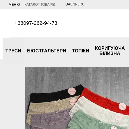
Перейти до основного контенту
UA
EN
PL
RU
МЕНЮ
КАТАЛОГ ТОВАРІВ
+38097-262-94-73
КОРИГУЮЧА
ТРУСИ
БЮСТГАЛЬТЕРИ
ТОПІКИ
БІЛИЗНА