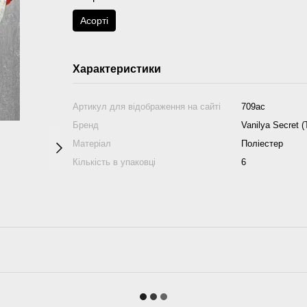
Аcорті
Характеристики
Артикул для відображення на сайті
709ас
Бренд
Vanilya Secret 
Матеріал
Поліестер
Кількість в упаковці
6