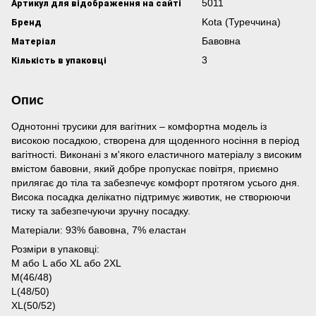
Артикул для відображення на сайті
5011
Бренд
Kota (Туреччина)
Матеріал
Бавовна
Кількість в упаковці
3
Опис
Однотонні трусики для вагітних – комфортна модель із
високою посадкою, створена для щоденного носіння в період
вагітності. Виконані з м'якого еластичного матеріалу з високим
вмістом бавовни, який добре пропускає повітря, приємно
прилягає до тіла та забезпечує комфорт протягом усього дня.
Висока посадка делікатно підтримує животик, не створюючи
тиску та забезпечуючи зручну посадку.
Матеріали: 93% бавовна, 7% еластан
Розміри в упаковці:
M або L або XL або 2XL
M(46/48)
L(48/50)
XL(50/52)