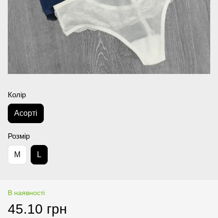
Колір
Аcорті
Розмір
M
L
В наявності
45.10 грн