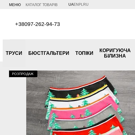
Перейти до основного контенту
UA
EN
PL
RU
МЕНЮ
КАТАЛОГ ТОВАРІВ
+38097-262-94-73
КОРИГУЮЧА
ТРУСИ
БЮСТГАЛЬТЕРИ
ТОПІКИ
БІЛИЗНА
РОЗПРОДАЖ