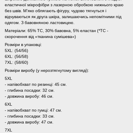
еластичної мікрофібри з лазерною обробкою нижнього краю
без швів. М'яко облягають фігуру, чудово тягнуться і
відчуваються як друга шкіра, залишаючись непомітними під
одягом. З бавовняною ластовицею.
Матеріали: 65% ТС, 30% бавовна, 5% еластан (*ТС -
скорочення від «тканина сумішева»)
Розміри в упаковці:
5XL: (54/56)
6XL: (56/58)
7XL: (58/60)
Розміри виробу (у нерозтягнутому вигляді):
5XL
- напівобхват по резинці: 45 см.
- глибина посадки: 32 см.
- довжина виробу: 46 см.
6XL
- напівобхват по гумці: 47 см.
- глибина посадки: 33 см.
- довжина виробу: 47 см.
7XL