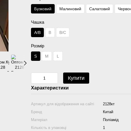
Бузковий
Малиновий
Салатовий
Черво
Чашка
A/B
B
B/C
Розмір
S
M
L
Купити
Характеристики
Артикул для відображення на сайті
2128кт
Бренд
Китай
Матеріал
Поліамід
Кількість в упаковці
1