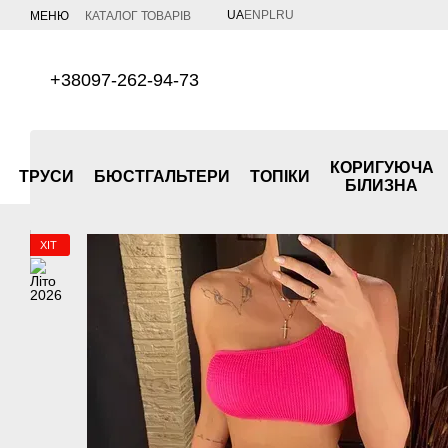
Перейти до основного контенту
UA
EN
PL
RU
МЕНЮ
КАТАЛОГ ТОВАРІВ
+38097-262-94-73
КОРИГУЮЧА
ТРУСИ
БЮСТГАЛЬТЕРИ
ТОПІКИ
БІЛИЗНА
ХІТ