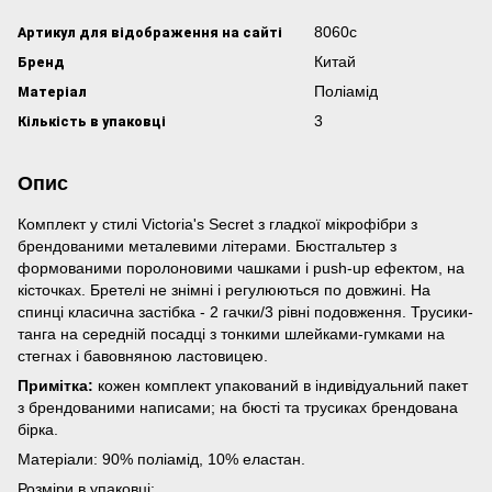
Артикул для відображення на сайті
8060с
Бренд
Китай
Матеріал
Поліамід
Кількість в упаковці
3
Опис
Комплект у стилі Victoria's Secret з гладкої мікрофібри з
брендованими металевими літерами. Бюстгальтер з
формованими поролоновими чашками і push-up ефектом, на
кісточках. Бретелі не знімні і регулюються по довжині. На
спинці класична застібка - 2 гачки/3 рівні подовження. Трусики-
танга на середній посадці з тонкими шлейками-гумками на
стегнах і бавовняною ластовицею.
Примітка:
кожен комплект упакований в індивідуальний пакет
з брендованими написами; на бюсті та трусиках брендована
бірка.
Матеріали: 90% поліамід, 10% еластан.
Розміри в упаковці: