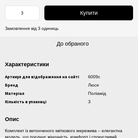
Купити
Замовлення від 3 одиниць
До обраного
Характеристики
Артикул для відображення на сайті
6009с
Бренд
Люся
Матеріал
Поліамід
Кількість в упаковці
3
Опис
Комплект із витонченого квіткового мережива – елегантна
модель, що поєднує жіночність, комфорт і спокусливий