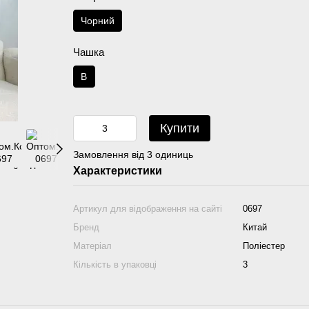
Чорний
Чашка
B
Купити
Замовлення від 3 одиниць
Характеристики
Артикул для відображення на сайті
0697
Бренд
Китай
Матеріал
Поліестер
Кількість в упаковці
3