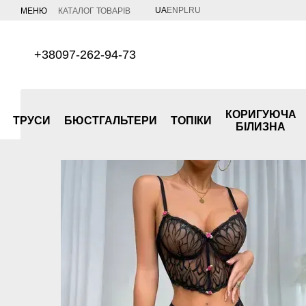
Перейти до основного контенту
UA
EN
PL
RU
МЕНЮ
КАТАЛОГ ТОВАРІВ
+38097-262-94-73
КОРИГУЮЧА
ТРУСИ
БЮСТГАЛЬТЕРИ
ТОПІКИ
БІЛИЗНА