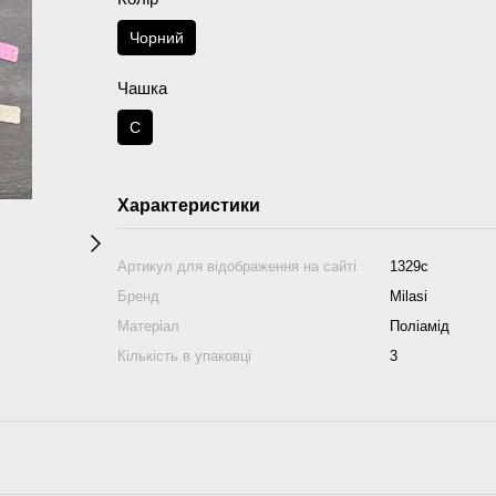
Чорний
Чашка
C
Характеристики
Артикул для відображення на сайті
1329с
Бренд
Milasi
Матеріал
Поліамід
Кількість в упаковці
3