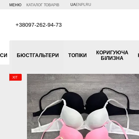
Перейти до основного контенту
UA
EN
PL
RU
МЕНЮ
КАТАЛОГ ТОВАРІВ
+38097-262-94-73
КОРИГУЮЧА
УСИ
БЮСТГАЛЬТЕРИ
ТОПІКИ
БІЛИЗНА
ХІТ