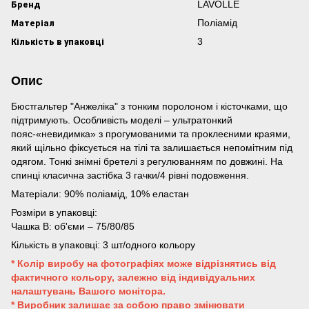
Бренд
LAVOLLE
Матеріал
Поліамід
Кількість в упаковці
3
Опис
Бюстгальтер "Анжеліка" з тонким поролоном і кісточками, що
підтримують. Особливість моделі – ультратонкий
пояс-«невидимка» з прогумованими та проклеєними краями,
який щільно фіксується на тілі та залишається непомітним під
одягом. Тонкі знімні бретелі з регулюванням по довжині. На
спинці класична застібка 3 гачки/4 рівні подовження.
Матеріали: 90% поліамід, 10% еластан
Розміри в упаковці:
Чашка B: об'єми – 75/80/85
Кількість в упаковці: 3 шт/одного кольору
* Колір виробу на фотографіях може відрізнятись від
фактичного кольору, залежно від індивідуальних
налаштувань Вашого монітора.
* Виробник залишає за собою право змінювати