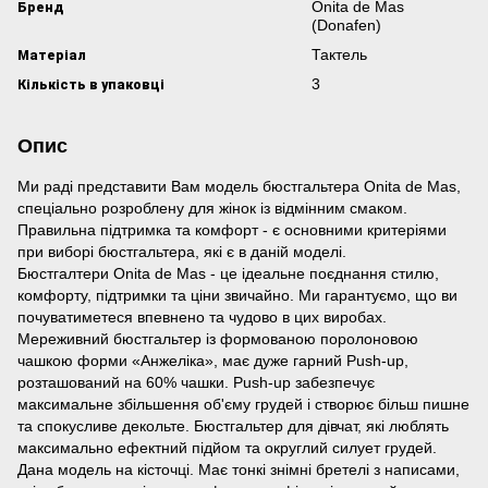
Бренд
Onita de Mas
(Donafen)
Матеріал
Тактель
Кількість в упаковці
3
Опис
Ми раді представити Вам модель бюстгальтера Onita de Mas,
спеціально розроблену для жінок із відмінним смаком.
Правильна підтримка та комфорт - є основними критеріями
при виборі бюстгальтера, які є в даній моделі.
Бюстгалтери Onita de Mas - це ідеальне поєднання стилю,
комфорту, підтримки та ціни звичайно. Ми гарантуємо, що ви
почуватиметеся впевнено та чудово в цих виробах.
Мереживний бюстгальтер із формованою поролоновою
чашкою форми «Анжеліка», має дуже гарний Push-up,
розташований на 60% чашки. Push-up забезпечує
максимальне збільшення об'єму грудей і створює більш пишне
та спокусливе декольте. Бюстгальтер для дівчат, які люблять
максимально ефектний підйом та округлий силует грудей.
Дана модель на кісточці. Має тонкі знімні бретелі з написами,