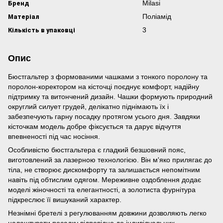
Бренд
Milasi
Матеріал
Поліамід
Кількість в упаковці
3
Опис
Бюстгальтер з формованими чашками з тонкого поролону та
поролон-коректором на кісточці поєднує комфорт, надійну
підтримку та витончений дизайн. Чашки формують природний
округлий силует грудей, делікатно піднімають їх і
забезпечують гарну посадку протягом усього дня. Завдяки
кісточкам модель добре фіксується та дарує відчуття
впевненості під час носіння.
Особливістю бюстгальтера є гладкий безшовний пояс,
виготовлений за лазерною технологією. Він м'яко прилягає до
тіла, не створює дискомфорту та залишається непомітним
навіть під обтислим одягом. Мереживне оздоблення додає
моделі жіночності та елегантності, а золотиста фурнітура
підкреслює її вишуканий характер.
Незнімні бретелі з регулюванням довжини дозволяють легко