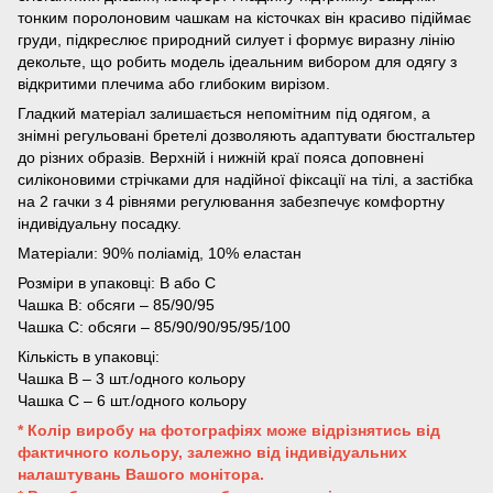
тонким поролоновим чашкам на кісточках він красиво підіймає
груди, підкреслює природний силует і формує виразну лінію
декольте, що робить модель ідеальним вибором для одягу з
відкритими плечима або глибоким вирізом.
Гладкий матеріал залишається непомітним під одягом, а
знімні регульовані бретелі дозволяють адаптувати бюстгальтер
до різних образів. Верхній і нижній краї пояса доповнені
силіконовими стрічками для надійної фіксації на тілі, а застібка
на 2 гачки з 4 рівнями регулювання забезпечує комфортну
індивідуальну посадку.
Матеріали: 90% поліамід, 10% еластан
Розміри в упаковці: B або C
Чашка B: обсяги – 85/90/95
Чашка C: обсяги – 85/90/90/95/95/100
Кількість в упаковці:
Чашка B – 3 шт./одного кольору
Чашка C – 6 шт./одного кольору
* Колір виробу на фотографіях може відрізнятись від
фактичного кольору, залежно від індивідуальних
налаштувань Вашого монітора.