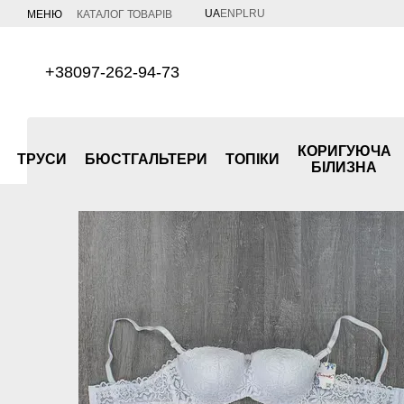
Перейти до основного контенту
UA
EN
PL
RU
МЕНЮ
КАТАЛОГ ТОВАРІВ
+38097-262-94-73
КОРИГУЮЧА
ТРУСИ
БЮСТГАЛЬТЕРИ
ТОПІКИ
БІЛИЗНА