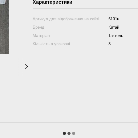
Характеристики
Артикул для відображення на сайті
5191н
Бренд
Китай
Матеріал
Тактель
Кількість в упаковці
3