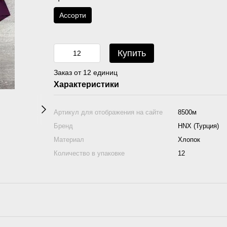
Асcорти
Купить
Заказ от 12 единиц
Характеристики
Артикул для отображения на сайте
8500м
Бренд
HNX (Турция)
Материал
Хлопок
Количество в упаковке
12