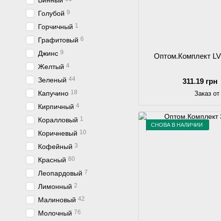
Винный
9
Голубой
1
Горчичный
6
Графитовый
9
Джинс
Оптом.Комплект L
4
Желтый
44
Зеленый
311.19 грн
18
Капучино
Заказ от
4
Кирпичный
1
Коралловый
СНОВА В НАЛИЧИИ
10
Коричневый
3
Кофейный
80
Красный
7
Леопардовый
2
Лимонный
42
Малиновый
76
Молочный