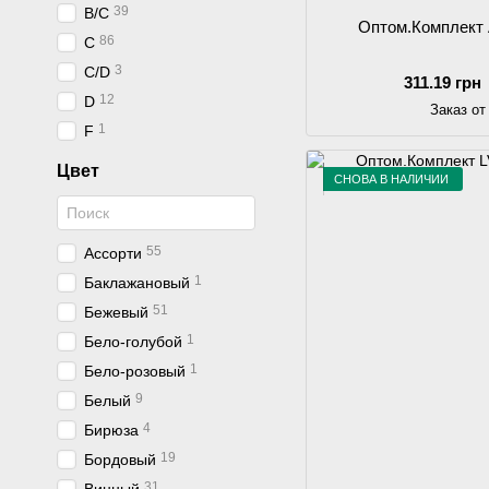
39
B/C
Оптом.Комплект
86
C
3
C/D
311.19 грн
12
D
Заказ от
1
F
Цвет
СНОВА В НАЛИЧИИ
55
Асcорти
1
Баклажановый
51
Бежевый
1
Бело-голубой
1
Бело-розовый
9
Белый
4
Бирюза
19
Бордовый
31