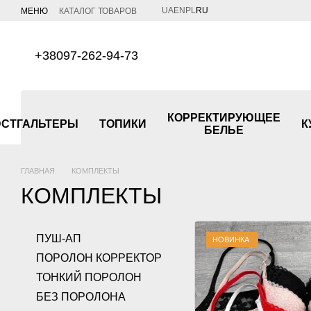
Перейти к основному контенту
UA
EN
PL
RU
МЕНЮ
КАТАЛОГ ТОВАРОВ
+38097-262-94-73
КОРРЕКТИРУЮЩЕЕ
СТГАЛЬТЕРЫ
ТОПИКИ
К
БЕЛЬЕ
ГЛАВНАЯ
КОМПЛЕКТЫ
КОМПЛЕКТЫ
ПУШ-АП
НОВИНКА
ПОРОЛОН КОРРЕКТОР
ТОНКИЙ ПОРОЛОН
БЕЗ ПОРОЛОНА