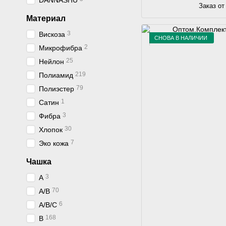
DANNASHU
Заказ от
Материал
3
Вискоза
СНОВА В НАЛИЧИИ
2
Микрофибра
25
Нейлон
219
Полиамид
79
Полиэстер
1
Сатин
3
Фибра
30
Хлопок
7
Эко кожа
Чашка
3
A
70
A/B
6
A/B/C
168
B