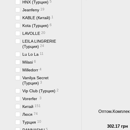
5
HNX (Турция)
19
Jeanfeny
1
KABLE (Китай)
6
Kota (Турция)
20
LAVOLLE
LEILA LINGRERIE
24
(Турция)
11
Lu Lo La
6
Milasi
4
Milledorr
Vanilya Secret
3
(Турция)
2
Vip Club (Турция)
3
Vorerfer
151
Китай
Оптом.Комплек
74
Люся
10
Турция
302.17 грн
5