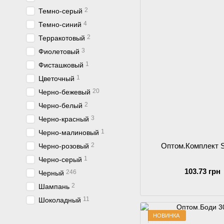
2
Темно-серый
4
Темно-синий
2
Терракотовый
3
Фиолетовый
1
Фисташковый
1
Цветочный
20
Черно-бежевый
2
Черно-белый
3
Черно-красный
1
Черно-малиновый
2
Оптом.Комплект 
Черно-розовый
1
Черно-серый
103.73 грн
246
Черный
2
Шампань
11
Шоколадный
НОВИНКА