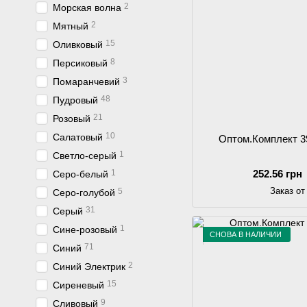
2
Морская волна
2
Мятный
15
Оливковый
8
Персиковый
3
Помаранчевий
48
Пудровый
21
Розовый
10
Салатовый
Оптом.Комплект 3
1
Светло-серый
1
252.56 грн
Серо-белый
Заказ от
5
Серо-голубой
31
Серый
1
Сине-розовый
СНОВА В НАЛИЧИИ
71
Синий
2
Синий Электрик
15
Сиреневый
9
Сливовый