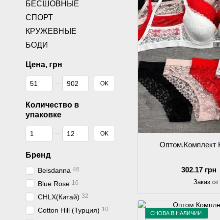
БЕСШОВНЫЕ
СПОРТ
КРУЖЕВНЫЕ
БОДИ
Цена, грн
От Цена, грн
До Цена, грн
OK
Количество в
упаковке
От Количество в упаковке
До Количество в упаковке
OK
Оптом.Комплект
Бренд
302.17 грн
46
Beisdanna
Заказ от
16
Blue Rose
32
CHLX(Китай)
10
Cotton Hill (Турция)
СНОВА В НАЛИЧИИ