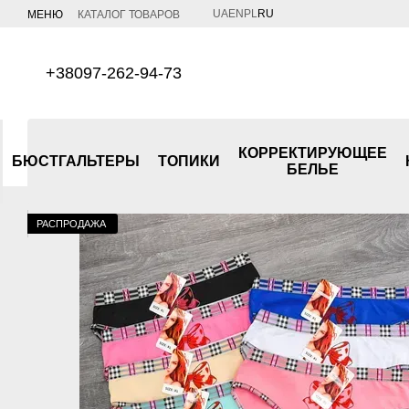
Перейти к основному контенту
UA
EN
PL
RU
МЕНЮ
КАТАЛОГ ТОВАРОВ
+38097-262-94-73
КОРРЕКТИРУЮЩЕЕ
БЮСТГАЛЬТЕРЫ
ТОПИКИ
БЕЛЬЕ
РАСПРОДАЖА