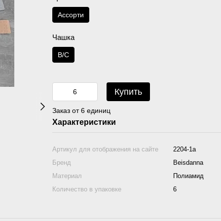
Асcорти
Чашка
B/C
Купить
Заказ от 6 единиц
Характеристики
Артикул для отображения на сайте
2204-1а
Бренд
Beisdanna
Материал
Полиамид
Количество в упаковке
6