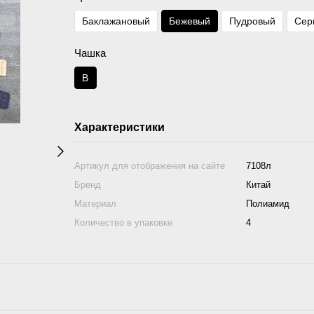
Баклажановый
Бежевый
Пудровый
Сер
Чашка
B
Характеристики
Артикул для отображения на сайте
7108л
Бренд
Китай
Материал
Полиамид
Количество в упаковке
4