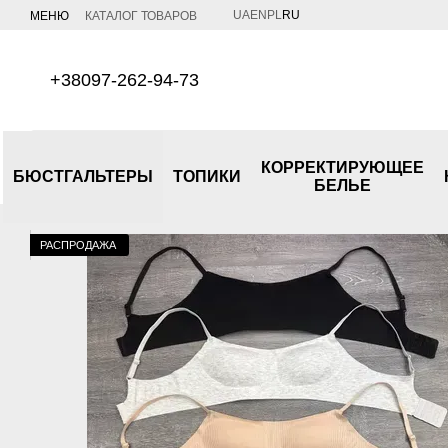
Перейти к основному контенту
UA
EN
PL
RU
МЕНЮ
КАТАЛОГ ТОВАРОВ
+38097-262-94-73
КОРРЕКТИРУЮЩЕЕ
БЮСТГАЛЬТЕРЫ
ТОПИКИ
БЕЛЬЕ
РАСПРОДАЖА