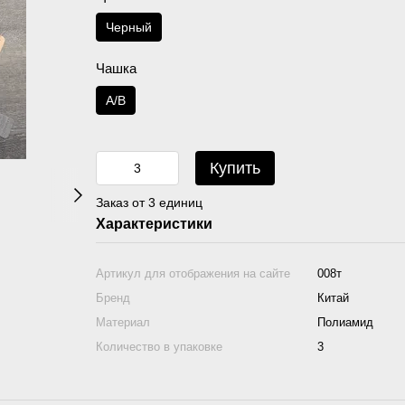
Черный
Чашка
A/B
Купить
Заказ от 3 единиц
Характеристики
Артикул для отображения на сайте
008т
Бренд
Китай
Материал
Полиамид
Количество в упаковке
3