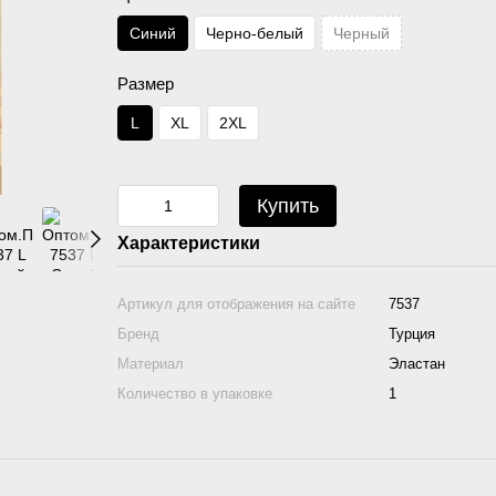
Синий
Черно-белый
Черный
Размер
L
XL
2XL
Купить
Характеристики
Артикул для отображения на сайте
7537
Бренд
Турция
Материал
Эластан
Количество в упаковке
1