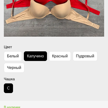
Цвет
Белый
Капучино
Красный
Пудровый
Черный
Чашка
C
В наличии