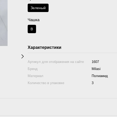
Зеленый
Чашка
B
Характеристики
Артикул для отображения на сайте
1607
Бренд
Milasi
Материал
Полиамид
Количество в упаковке
3