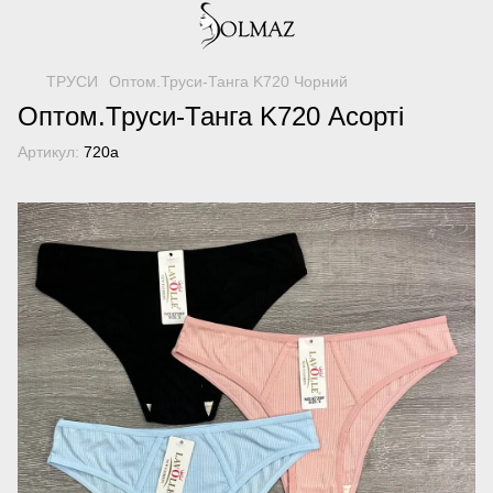
ТРУСИ
Оптом.Труси-Танга K720 Чорний
Оптом.Труси-Танга K720 Асорті
Артикул:
720а