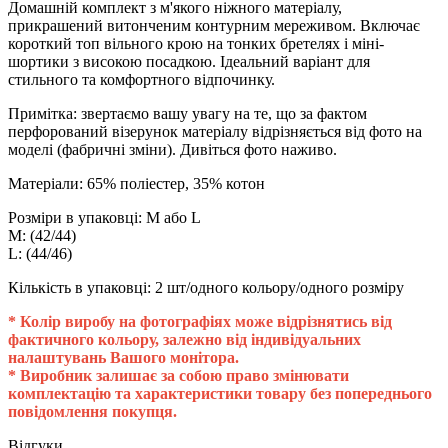
Домашній комплект з м'якого ніжного матеріалу,
прикрашений витонченим контурним мереживом. Включає
короткий топ вільного крою на тонких бретелях і міні-
шортики з високою посадкою. Ідеальний варіант для
стильного та комфортного відпочинку.
Примітка: звертаємо вашу увагу на те, що за фактом
перфорований візерунок матеріалу відрізняється від фото на
моделі (фабричні зміни). Дивіться фото наживо.
Матеріали: 65% поліестер, 35% котон
Розміри в упаковці: M або L
M: (42/44)
L: (44/46)
Кількість в упаковці: 2 шт/одного кольору/одного розміру
* Колір виробу на фотографіях може відрізнятись від
фактичного кольору, залежно від індивідуальних
налаштувань Вашого монітора.
* Виробник залишає за собою право змінювати
комплектацію та характеристики товару без попереднього
повідомлення покупця.
Відгуки