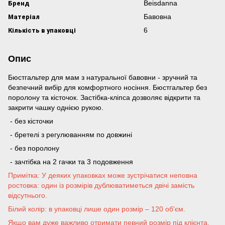
Бренд
Beisdanna
Матеріал
Бавовна
Кількість в упаковці
6
Опис
Бюстгальтер для мам з натуральної бавовни - зручний та
безпечний вибір для комфортного носіння. Бюстгальтер без
поролону та кісточок. Застібка-кліпса дозволяє відкрити та
закрити чашку однією рукою.
- без кісточки
- бретелі з регулюванням по довжині
- без поролону
- зачтібка на 2 гачки та 3 подовження
Примітка: У деяких упаковках може зустрічатися неповна
ростовка: один із розмірів дублюватиметься двічі замість
відсутнього.
Білий колір: в упаковці лише один розмір – 120 об'єм.
Якщо вам дуже важливо отримати певний розмір під клієнта,