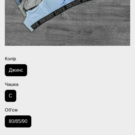
Колір
Джинс
Чашка
C
Об’єм
80/85/90